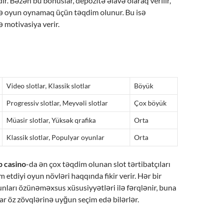
ir. Bəzən bu bonuslar, depozitə əlavə olaraq verilir,
ə oyun oynamaq üçün təqdim olunur. Bu isə
 motivasiya verir.
Video slotlar, Klassik slotlar
Böyük
Progressiv slotlar, Meyvəli slotlar
Çox böyük
Müasir slotlar, Yüksək qrafika
Orta
Klassik slotlar, Populyar oyunlar
Orta
p casino
-da ən çox təqdim olunan slot tərtibatçıları
 etdiyi oyun növləri haqqında fikir verir. Hər bir
unları özünəməxsus xüsusiyyətləri ilə fərqlənir, buna
r öz zövqlərinə uyğun seçim edə bilərlər.