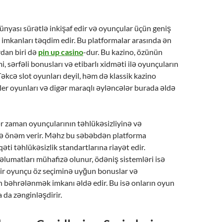
nyası sürətlə inkişaf edir və oyunçular üçün geniş
imkanları təqdim edir. Bu platformalar arasında ən
dan biri də
pin up casino
-dur. Bu kazino, özünün
, sərfəli bonusları və etibarlı xidməti ilə oyunçuların
Təkcə slot oyunları deyil, həm də klassik kazino
diler oyunları və digər maraqlı əyləncələr burada əldə
r zaman oyunçularının təhlükəsizliyinə və
 önəm verir. Məhz bu səbəbdən platforma
 qəti təhlükəsizlik standartlarına riayət edir.
məlumatları mühafizə olunur, ödəniş sistemləri isə
 bir oyunçu öz seçiminə uyğun bonuslar və
 bəhrələnmək imkanı əldə edir. Bu isə onların oyun
 da zənginləşdirir.