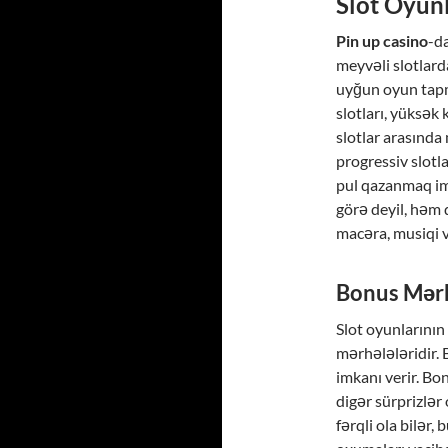
Slot Oyunl
Pin up casino
-d
meyvəli slotlard
uyğun oyun tapm
slotları, yüksək 
slotlar arasında
progressiv slotl
pul qazanmaq imka
görə deyil, həm 
macəra, musiqi 
Bonus Mərh
Slot oyunlarının
mərhələləridir.
imkanı verir. Bo
digər sürprizlər 
fərqli ola bilər