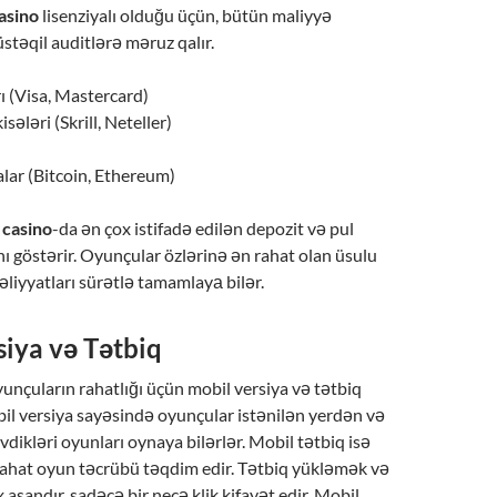
asino
lisenziyalı olduğu üçün, bütün maliyyə
stəqil auditlərə məruz qalır.
rı (Visa, Mastercard)
isələri (Skrill, Neteller)
lar (Bitcoin, Ethereum)
 casino
-da ən çox istifadə edilən depozit və pul
nı göstərir. Oyunçular özlərinə ən rahat olan üsulu
əliyyatları sürətlə tamamlayа bilər.
siya və Tətbiq
yunçuların rahatlığı üçün mobil versiya və tətbiq
il versiya sayəsində oyunçular istənilən yerdən və
vdikləri oyunları oynaya bilərlər. Mobil tətbiq isə
 rahat oyun təcrübü təqdim edir. Tətbiq yükləmək və
asandır, sadəcə bir neçə klik kifayət edir. Mobil