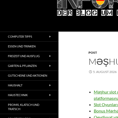
Suchen
Gute-Information.de
Der Blog um dich zu informieren.
COMPUTER TIPPS
ESSEN UND TRINKEN
POST
FREIZEIT UND AUSFLUG
MƏŞHU
GARTEN & PFLANZEN
5. AUGUST 2026
GUTSCHEINE UND AKTIONEN
HAUSHALT
Məşhur slot o
HAUSTECHNIK
platformasına 
Slot Oyunları
PROMIS, KLATSCH UND
TRATSCH
Bonus Mərhəl
Qeydiyyat və