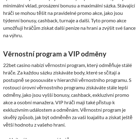
minimální vklad, prosázení bonusu a maximální sázka. Stávající
hráči se mohou těšit na pravidelné promo akce, jako jsou
týdenní bonusy, cashback, turnaje a další. Tyto promo akce
umožňují hráčům získat další peníze na hraní a zvýšit své šance
na výhru.
Věrnostní program a VIP odměny
22bet casino nabízí věrnostní program, který odměňuje stálé
hráče. Za každou sázku získáváte body, které se sčítají a
postupně se posouváte v hierarchii věrnostního programu. S
rostoucí úrovní věrnostního programu získáváte stále lepší
odměny, jako jsou vyšší bonusy, cashback, exkluzivní promo
akce a osobní manažera. VIP hráči mají také přístup k
exkluzivním událostem a odměnám. Věrnostní program je
skvělý způsob, jak být odměněn za vaši loajalitu a získat ještě
větší hodnotu z vašeho hraní.