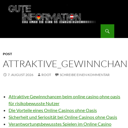
Suchen
Gute-Information.de
ZUM
INHALT
SPRINGEN
POST
ATTRAKTIVE_GEWINNCHANC
7. AUGUST 2026
ROOT
SCHREIBE EINEN KOMMENTAR
Attraktive Gewinnchancen beim online casino ohne oasis
für risikobewusste Nutzer
Die Vorteile eines Online Casinos ohne Oasis
Sicherheit und Seriosität bei Online Casinos ohne Oasis
Verantwortungsbewusstes Spielen im Online Casino