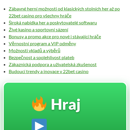
Zábavné herní možnosti od klasických stolních her až po
22bet casino pro všechny hráče
Široká nabídka her a poskytovatelé softwaru
Živé kasino a sportovní sázení
Bonusy a promo akce pro nové i stávající hráče
Věrnostní program a VIP odměny
Možnosti vkladů a výběrů
Bezpečnost a spolehlivost plateb
Zákaznická podpora a uživatelská zkušenost
Budoucí trendy a inovace v 22bet casino
Hraj