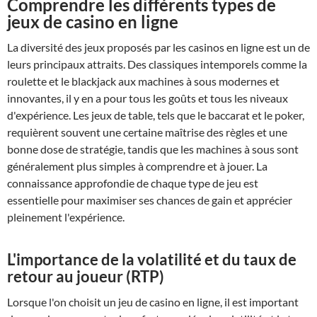
Comprendre les différents types de
jeux de casino en ligne
La diversité des jeux proposés par les casinos en ligne est un de
leurs principaux attraits. Des classiques intemporels comme la
roulette et le blackjack aux machines à sous modernes et
innovantes, il y en a pour tous les goûts et tous les niveaux
d'expérience. Les jeux de table, tels que le baccarat et le poker,
requièrent souvent une certaine maîtrise des règles et une
bonne dose de stratégie, tandis que les machines à sous sont
généralement plus simples à comprendre et à jouer. La
connaissance approfondie de chaque type de jeu est
essentielle pour maximiser ses chances de gain et apprécier
pleinement l'expérience.
L'importance de la volatilité et du taux de
retour au joueur (RTP)
Lorsque l'on choisit un jeu de casino en ligne, il est important