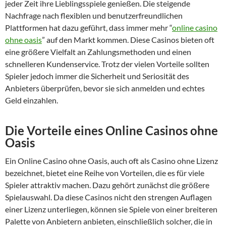
jeder Zeit ihre Lieblingsspiele genießen. Die steigende
Nachfrage nach flexiblen und benutzerfreundlichen
Plattformen hat dazu geführt, dass immer mehr “
online casino
ohne oasis
” auf den Markt kommen. Diese Casinos bieten oft
eine größere Vielfalt an Zahlungsmethoden und einen
schnelleren Kundenservice. Trotz der vielen Vorteile sollten
Spieler jedoch immer die Sicherheit und Seriosität des
Anbieters überprüfen, bevor sie sich anmelden und echtes
Geld einzahlen.
Die Vorteile eines Online Casinos ohne
Oasis
Ein Online Casino ohne Oasis, auch oft als Casino ohne Lizenz
bezeichnet, bietet eine Reihe von Vorteilen, die es für viele
Spieler attraktiv machen. Dazu gehört zunächst die größere
Spielauswahl. Da diese Casinos nicht den strengen Auflagen
einer Lizenz unterliegen, können sie Spiele von einer breiteren
Palette von Anbietern anbieten, einschließlich solcher, die in