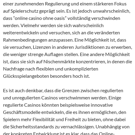
einer zunehmenden Regulierung und einem stärkeren Fokus
auf Spielerschutz geprägt sein. Es ist jedoch unwahrscheinlich,
dass “online casino ohne oasis” vollständig verschwinden
werden. Vielmehr werden sie sich wahrscheinlich
weiterentwickeln und versuchen, sich an die veränderten
Rahmenbedingungen anzupassen. Eine Möglichkeit ist, dass
sie versuchen, Lizenzen in anderen Jurisdiktionen zu erwerben,
die weniger strenge Auflagen stellen. Eine andere Möglichkeit
ist, dass sie sich auf Nischenmärkte konzentrieren, in denen die
Nachfrage nach flexiblen und unkomplizierten
Glücksspielangeboten besonders hoch ist.
Es ist auch denkbar, dass die Grenzen zwischen regulierten
und unregulierten Casinos verschwimmen werden. Einige
regulierte Casinos könnten beispielsweise innovative
Geschäftsmodelle entwickeln, die es ihnen ermöglichen, den
Spielern mehr Flexibilität und Freiheit zu bieten, ohne dabei
die Sicherheitsstandards zu vernachlässigen. Unabhängig von
der konkreten Entwicklung ist es klar, dass das Online-