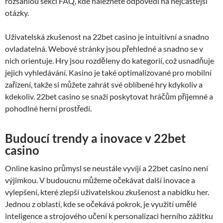
rozsáhlou sekci FAQ, kde naleznete odpovědi na nejčastější
otázky.
Uživatelská zkušenost na 22bet casino je intuitivní a snadno
ovladatelná. Webové stránky jsou přehledné a snadno se v
nich orientuje. Hry jsou rozděleny do kategorií, což usnadňuje
jejich vyhledávání. Kasino je také optimalizované pro mobilní
zařízení, takže si můžete zahrát své oblíbené hry kdykoliv a
kdekoliv. 22bet casino se snaží poskytovat hráčům příjemné a
pohodlné herní prostředí.
Budoucí trendy a inovace v 22bet
casino
Online kasino průmysl se neustále vyvíjí a 22bet casino není
výjimkou. V budoucnu můžeme očekávat další inovace a
vylepšení, které zlepší uživatelskou zkušenost a nabídku her.
Jednou z oblastí, kde se očekává pokrok, je využití umělé
inteligence a strojového učení k personalizaci herního zážitku