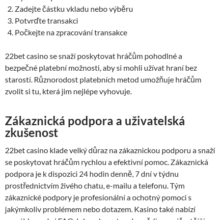
Zadejte částku vkladu nebo výběru
Potvrďte transakci
Počkejte na zpracování transakce
22bet casino se snaží poskytovat hráčům pohodlné a
bezpečné platební možnosti, aby si mohli užívat hraní bez
starostí. Různorodost platebních metod umožňuje hráčům
zvolit si tu, která jim nejlépe vyhovuje.
Zákaznická podpora a uživatelská
zkušenost
22bet casino klade velký důraz na zákaznickou podporu a snaží
se poskytovat hráčům rychlou a efektivní pomoc. Zákaznická
podpora je k dispozici 24 hodin denně, 7 dní v týdnu
prostřednictvím živého chatu, e-mailu a telefonu. Tým
zákaznické podpory je profesionální a ochotný pomoci s
jakýmkoliv problémem nebo dotazem. Kasino také nabízí