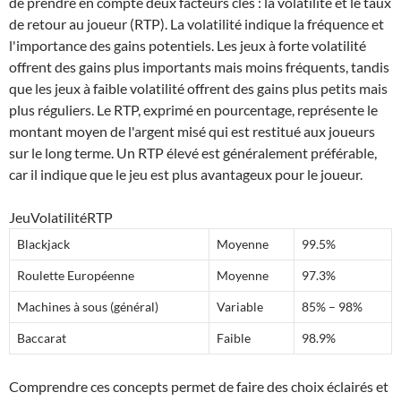
de prendre en compte deux facteurs clés : la volatilité et le taux
de retour au joueur (RTP). La volatilité indique la fréquence et
l'importance des gains potentiels. Les jeux à forte volatilité
offrent des gains plus importants mais moins fréquents, tandis
que les jeux à faible volatilité offrent des gains plus petits mais
plus réguliers. Le RTP, exprimé en pourcentage, représente le
montant moyen de l'argent misé qui est restitué aux joueurs
sur le long terme. Un RTP élevé est généralement préférable,
car il indique que le jeu est plus avantageux pour le joueur.
JeuVolatilitéRTP
Blackjack
Moyenne
99.5%
Roulette Européenne
Moyenne
97.3%
Machines à sous (général)
Variable
85% – 98%
Baccarat
Faible
98.9%
Comprendre ces concepts permet de faire des choix éclairés et