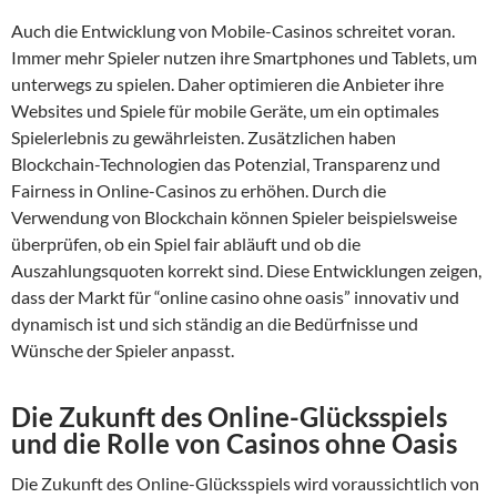
Auch die Entwicklung von Mobile-Casinos schreitet voran.
Immer mehr Spieler nutzen ihre Smartphones und Tablets, um
unterwegs zu spielen. Daher optimieren die Anbieter ihre
Websites und Spiele für mobile Geräte, um ein optimales
Spielerlebnis zu gewährleisten. Zusätzlichen haben
Blockchain-Technologien das Potenzial, Transparenz und
Fairness in Online-Casinos zu erhöhen. Durch die
Verwendung von Blockchain können Spieler beispielsweise
überprüfen, ob ein Spiel fair abläuft und ob die
Auszahlungsquoten korrekt sind. Diese Entwicklungen zeigen,
dass der Markt für “online casino ohne oasis” innovativ und
dynamisch ist und sich ständig an die Bedürfnisse und
Wünsche der Spieler anpasst.
Die Zukunft des Online-Glücksspiels
und die Rolle von Casinos ohne Oasis
Die Zukunft des Online-Glücksspiels wird voraussichtlich von