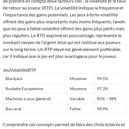
de prendre en compte deux facteurs clés : la volatilité et le taux
de retour au joueur (RTP). La volatilité indique la fréquence et
l'importance des gains potentiels. Les jeux à forte volatilité
offrent des gains plus importants mais moins fréquents, tandis
que les jeux à faible volatilité offrent des gains plus petits mais
plus réguliers. Le RTP, exprimé en pourcentage, représente le
montant moyen de l'argent misé qui est restitué aux joueurs
sur le long terme. Un RTP élevé est généralement préférable,
car il indique que le jeu est plus avantageux pour le joueur.
JeuVolatilitéRTP
Blackjack
Moyenne
99.5%
Roulette Européenne
Moyenne
97.3%
Machines à sous (général)
Variable
85% – 98%
Baccarat
Faible
98.9%
Comprendre ces concepts permet de faire des choix éclairés et