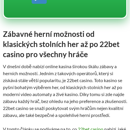
Zábavné herní možnosti od
klasických stolních her až po 22bet
casino pro všechny hráče
V dnešní době nabízí online kasina širokou škálu zábavy a
herních možností. Jedním z takových operátorů, který si
získává stále větší popularitu, je 22bet casino. Toto kasino se
pyšní bohatým výběrem her, od klasických stolních her až po
moderní video automaty a živé kasino. Díky tomu si zde najde
zábavu každý hráč, bez ohledu na jeho preference a zkušenosti.
22bet casino se snaží poskytovat svým hráčům nejen kvalitní
zábavu, ale také bezpečné a spolehlivé herní prostředí.
V tomto článku se podíváme na to, co
22bet casino
nabízí, jaké