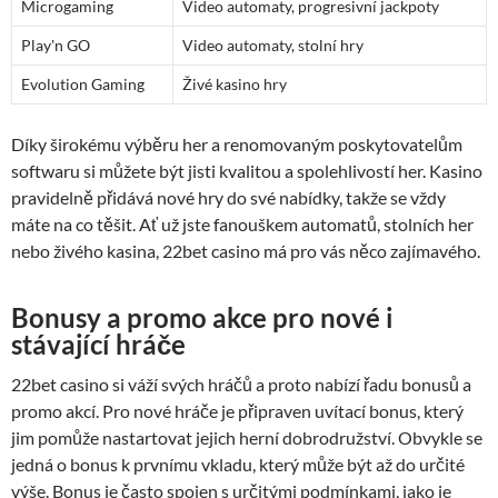
Microgaming
Video automaty, progresivní jackpoty
Play'n GO
Video automaty, stolní hry
Evolution Gaming
Živé kasino hry
Díky širokému výběru her a renomovaným poskytovatelům
softwaru si můžete být jisti kvalitou a spolehlivostí her. Kasino
pravidelně přidává nové hry do své nabídky, takže se vždy
máte na co těšit. Ať už jste fanouškem automatů, stolních her
nebo živého kasina, 22bet casino má pro vás něco zajímavého.
Bonusy a promo akce pro nové i
stávající hráče
22bet casino si váží svých hráčů a proto nabízí řadu bonusů a
promo akcí. Pro nové hráče je připraven uvítací bonus, který
jim pomůže nastartovat jejich herní dobrodružství. Obvykle se
jedná o bonus k prvnímu vkladu, který může být až do určité
výše. Bonus je často spojen s určitými podmínkami, jako je