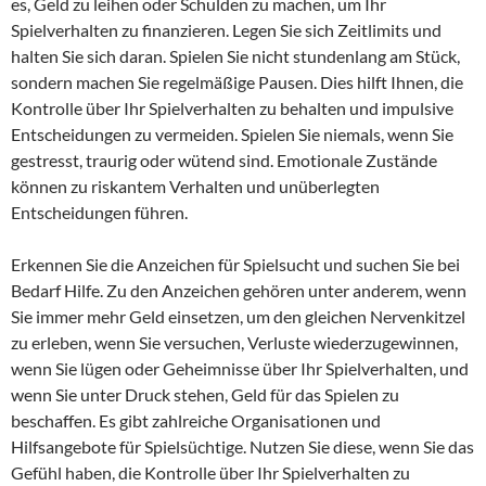
es, Geld zu leihen oder Schulden zu machen, um Ihr
Spielverhalten zu finanzieren. Legen Sie sich Zeitlimits und
halten Sie sich daran. Spielen Sie nicht stundenlang am Stück,
sondern machen Sie regelmäßige Pausen. Dies hilft Ihnen, die
Kontrolle über Ihr Spielverhalten zu behalten und impulsive
Entscheidungen zu vermeiden. Spielen Sie niemals, wenn Sie
gestresst, traurig oder wütend sind. Emotionale Zustände
können zu riskantem Verhalten und unüberlegten
Entscheidungen führen.
Erkennen Sie die Anzeichen für Spielsucht und suchen Sie bei
Bedarf Hilfe. Zu den Anzeichen gehören unter anderem, wenn
Sie immer mehr Geld einsetzen, um den gleichen Nervenkitzel
zu erleben, wenn Sie versuchen, Verluste wiederzugewinnen,
wenn Sie lügen oder Geheimnisse über Ihr Spielverhalten, und
wenn Sie unter Druck stehen, Geld für das Spielen zu
beschaffen. Es gibt zahlreiche Organisationen und
Hilfsangebote für Spielsüchtige. Nutzen Sie diese, wenn Sie das
Gefühl haben, die Kontrolle über Ihr Spielverhalten zu