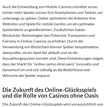
Auch die Entwicklung von Mobile-Casinos schreitet voran.
Immer mehr Spieler nutzen ihre Smartphones und Tablets, um
unterwegs zu spielen. Daher optimieren die Anbieter ihre
Websites und Spiele für mobile Geräte, um ein optimales
Spielerlebnis zu gewährleisten. Zusätzlichen haben
Blockchain-Technologien das Potenzial, Transparenz und
Fairness in Online-Casinos zu erhöhen. Durch die
Verwendung von Blockchain können Spieler beispielsweise
überprüfen, ob ein Spiel fair abläuft und ob die
Auszahlungsquoten korrekt sind. Diese Entwicklungen zeigen,
dass der Markt für “online casino ohne oasis” innovativ und
dynamisch ist und sich ständig an die Bedürfnisse und
Wünsche der Spieler anpasst.
Die Zukunft des Online-Glücksspiels
und die Rolle von Casinos ohne Oasis
Die Zukunft des Online-Glücksspiels wird voraussichtlich von