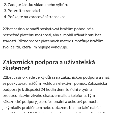
Zadejte částku vkladu nebo výběru
Potvrďte transakci
Počkejte na zpracování transakce
22bet casino se snaží poskytovat hráčům pohodlné a
bezpečné platební možnosti, aby si mohli užívat hraní bez
starostí. Různorodost platebních metod umožňuje hráčům
zvolit si tu, která jim nejlépe vyhovuje.
Zákaznická podpora a uživatelská
zkušenost
22bet casino klade velký důraz na zákaznickou podporu a snaží
se poskytovat hráčům rychlou a efektivní pomoc. Zákaznická
podpora je k dispozici 24 hodin denně, 7 dní v týdnu
prostřednictvím živého chatu, e-mailu a telefonu. Tým
zákaznické podpory je profesionální a ochotný pomoci s
jakýmkoliv problémem nebo dotazem. Kasino také nabízí