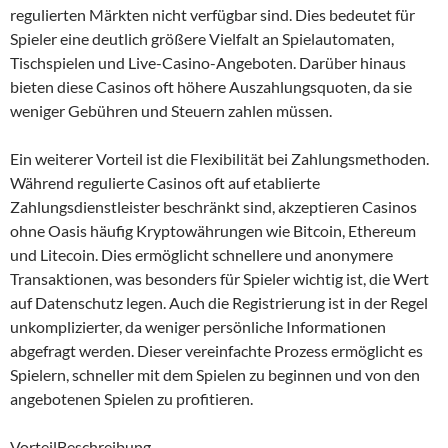
regulierten Märkten nicht verfügbar sind. Dies bedeutet für
Spieler eine deutlich größere Vielfalt an Spielautomaten,
Tischspielen und Live-Casino-Angeboten. Darüber hinaus
bieten diese Casinos oft höhere Auszahlungsquoten, da sie
weniger Gebühren und Steuern zahlen müssen.
Ein weiterer Vorteil ist die Flexibilität bei Zahlungsmethoden.
Während regulierte Casinos oft auf etablierte
Zahlungsdienstleister beschränkt sind, akzeptieren Casinos
ohne Oasis häufig Kryptowährungen wie Bitcoin, Ethereum
und Litecoin. Dies ermöglicht schnellere und anonymere
Transaktionen, was besonders für Spieler wichtig ist, die Wert
auf Datenschutz legen. Auch die Registrierung ist in der Regel
unkomplizierter, da weniger persönliche Informationen
abgefragt werden. Dieser vereinfachte Prozess ermöglicht es
Spielern, schneller mit dem Spielen zu beginnen und von den
angebotenen Spielen zu profitieren.
VorteilBeschreibung