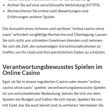
Achten Sie auf eine verschlüsselte Verbindung (HTTPS).
Recherchieren Sie online nach Bewertungen und
Erfahrungen anderer Spieler.
Die Auswahl eines sicheren und seriösen “online casino ohne
oasis” erfordert sorgfältige Recherche und Überlegung. Lassen
Sie sich nicht von schnellen Gewinnen blenden und nehmen
Sie sich die Zeit, die notwendigen Vorsichtsmaßnahmen zu
treffen, um Ihr Geld und Ihre persönlichen Daten zu schützen.
Verantwortungsbewusstes Spielen im
Online Casino
Egal, ob Sie in einem regulierten Casino oder einem “online
casino ohne oasis” spielen, verantwortungsbewusstes Spielen
ist von entscheidender Bedeutung. Setzen Sie sich vor dem
Spielen ein Budget und halten Sie sich daran. Spielen Sie nur
mit Geld, das Sie auch bereit sind zu verlieren. Vermeiden Sie