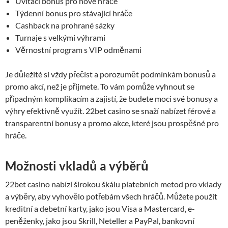
Uvítací bonus pro nové hráče
Týdenní bonus pro stávající hráče
Cashback na prohrané sázky
Turnaje s velkými výhrami
Věrnostní program s VIP odměnami
Je důležité si vždy přečíst a porozumět podmínkám bonusů a
promo akcí, než je přijmete. To vám pomůže vyhnout se
případným komplikacím a zajistí, že budete moci své bonusy a
výhry efektivně využít. 22bet casino se snaží nabízet férové a
transparentní bonusy a promo akce, které jsou prospěšné pro
hráče.
Možnosti vkladů a výběrů
22bet casino nabízí širokou škálu platebních metod pro vklady
a výběry, aby vyhovělo potřebám všech hráčů. Můžete použít
kreditní a debetní karty, jako jsou Visa a Mastercard, e-
peněženky, jako jsou Skrill, Neteller a PayPal, bankovní