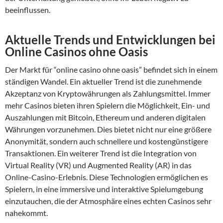
beeinflussen.
Aktuelle Trends und Entwicklungen bei
Online Casinos ohne Oasis
Der Markt für “online casino ohne oasis” befindet sich in einem
ständigen Wandel. Ein aktueller Trend ist die zunehmende
Akzeptanz von Kryptowährungen als Zahlungsmittel. Immer
mehr Casinos bieten ihren Spielern die Möglichkeit, Ein- und
Auszahlungen mit Bitcoin, Ethereum und anderen digitalen
Währungen vorzunehmen. Dies bietet nicht nur eine größere
Anonymität, sondern auch schnellere und kostengünstigere
Transaktionen. Ein weiterer Trend ist die Integration von
Virtual Reality (VR) und Augmented Reality (AR) in das
Online-Casino-Erlebnis. Diese Technologien ermöglichen es
Spielern, in eine immersive und interaktive Spielumgebung
einzutauchen, die der Atmosphäre eines echten Casinos sehr
nahekommt.