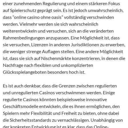
einer zunehmenden Regulierung und einem stärkeren Fokus
auf Spielerschutz geprägt sein. Es ist jedoch unwahrscheinlich,
dass “online casino ohne oasis” vollständig verschwinden
werden. Vielmehr werden sie sich wahrscheinlich
weiterentwickeln und versuchen, sich an die veränderten
Rahmenbedingungen anzupassen. Eine Möglichkeit ist, dass
sie versuchen, Lizenzen in anderen Jurisdiktionen zu erwerben,
die weniger strenge Auflagen stellen. Eine andere Möglichkeit
ist, dass sie sich auf Nischenmärkte konzentrieren, in denen die
Nachfrage nach flexiblen und unkomplizierten
Glücksspielangeboten besonders hoch ist.
Es ist auch denkbar, dass die Grenzen zwischen regulierten
und unregulierten Casinos verschwimmen werden. Einige
regulierte Casinos könnten beispielsweise innovative
Geschäftsmodelle entwickeln, die es ihnen ermöglichen, den
Spielern mehr Flexibilität und Freiheit zu bieten, ohne dabei
die Sicherheitsstandards zu vernachlässigen. Unabhängig von
der konkreten Entwicklung ist es klar, dass das Online-