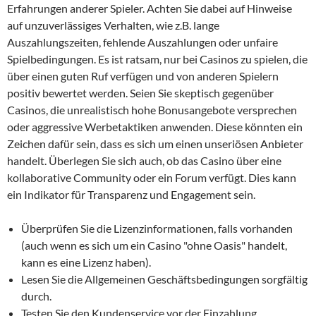
Erfahrungen anderer Spieler. Achten Sie dabei auf Hinweise
auf unzuverlässiges Verhalten, wie z.B. lange
Auszahlungszeiten, fehlende Auszahlungen oder unfaire
Spielbedingungen. Es ist ratsam, nur bei Casinos zu spielen, die
über einen guten Ruf verfügen und von anderen Spielern
positiv bewertet werden. Seien Sie skeptisch gegenüber
Casinos, die unrealistisch hohe Bonusangebote versprechen
oder aggressive Werbetaktiken anwenden. Diese könnten ein
Zeichen dafür sein, dass es sich um einen unseriösen Anbieter
handelt. Überlegen Sie sich auch, ob das Casino über eine
kollaborative Community oder ein Forum verfügt. Dies kann
ein Indikator für Transparenz und Engagement sein.
Überprüfen Sie die Lizenzinformationen, falls vorhanden
(auch wenn es sich um ein Casino "ohne Oasis" handelt,
kann es eine Lizenz haben).
Lesen Sie die Allgemeinen Geschäftsbedingungen sorgfältig
durch.
Testen Sie den Kundenservice vor der Einzahlung.