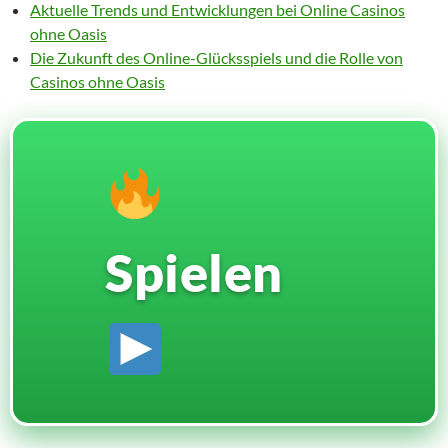
Aktuelle Trends und Entwicklungen bei Online Casinos
ohne Oasis
Die Zukunft des Online-Glücksspiels und die Rolle von
Casinos ohne Oasis
Spielen