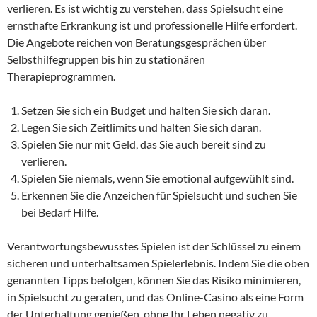
verlieren. Es ist wichtig zu verstehen, dass Spielsucht eine
ernsthafte Erkrankung ist und professionelle Hilfe erfordert.
Die Angebote reichen von Beratungsgesprächen über
Selbsthilfegruppen bis hin zu stationären
Therapieprogrammen.
Setzen Sie sich ein Budget und halten Sie sich daran.
Legen Sie sich Zeitlimits und halten Sie sich daran.
Spielen Sie nur mit Geld, das Sie auch bereit sind zu
verlieren.
Spielen Sie niemals, wenn Sie emotional aufgewühlt sind.
Erkennen Sie die Anzeichen für Spielsucht und suchen Sie
bei Bedarf Hilfe.
Verantwortungsbewusstes Spielen ist der Schlüssel zu einem
sicheren und unterhaltsamen Spielerlebnis. Indem Sie die oben
genannten Tipps befolgen, können Sie das Risiko minimieren,
in Spielsucht zu geraten, und das Online-Casino als eine Form
der Unterhaltung genießen, ohne Ihr Leben negativ zu