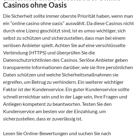
Casinos ohne Oasis
Die Sicherheit sollte immer oberste Priorität haben, wenn man
ein “online casino ohne oasis” auswählt. Da diese Casinos nicht
durch eine Lizenz geschützt sind, ist es umso wichtiger, sich
selbst zu schützen und sicherzustellen, dass man bei einem
seriösen Anbieter spielt. Achten Sie auf eine verschlüsselte
Verbindung (HTTPS) und überprüfen Sie die
Datenschutzrichtlinien des Casinos. Seriöse Anbieter geben
transparente Informationen darüber, wie sie Ihre persönlichen
Daten schützen und welche Sicherheitsmaßnahmen sie
ergreifen, um Betrug zu verhindern. Ein weiterer wichtiger
Faktor ist der Kundenservice. Ein guter Kundenservice sollte
schnell erreichbar sein und in der Lage sein, Ihre Fragen und
Anliegen kompetent zu beantworten. Testen Sie den
Kundenservice am besten vor der Einzahlung, um
sicherzustellen, dass er zuverlässig ist.
Lesen Sie Online-Bewertungen und suchen Sie nach