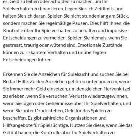
es, Geld zu leihen oder Schulden zu machen, um Ihr
Spielverhalten zu finanzieren. Legen Sie sich Zeitlimits und
halten Sie sich daran. Spielen Sie nicht stundenlang am Stück,
sondern machen Sie regelmäßige Pausen. Dies hilft Ihnen, die
Kontrolle über Ihr Spielverhalten zu behalten und impulsive
Entscheidungen zu vermeiden. Spielen Sie niemals, wenn Sie
gestresst, traurig oder wütend sind. Emotionale Zustände
können zu riskantem Verhalten und unüberlegten
Entscheidungen führen.
Erkennen Sie die Anzeichen für Spielsucht und suchen Sie bei
Bedarf Hilfe. Zu den Anzeichen gehören unter anderem, wenn
Sie immer mehr Geld einsetzen, um den gleichen Nervenkitzel
zu erleben, wenn Sie versuchen, Verluste wiederzugewinnen,
wenn Sie lügen oder Geheimnisse über Ihr Spielverhalten, und
wenn Sie unter Druck stehen, Geld für das Spielen zu
beschaffen. Es gibt zahlreiche Organisationen und
Hilfsangebote für Spielsüchtige. Nutzen Sie diese, wenn Sie das
Gefühl haben, die Kontrolle über Ihr Spielverhalten zu