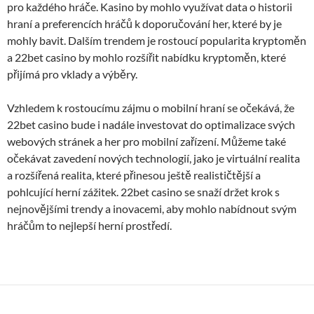
pro každého hráče. Kasino by mohlo využívat data o historii
hraní a preferencích hráčů k doporučování her, které by je
mohly bavit. Dalším trendem je rostoucí popularita kryptoměn
a 22bet casino by mohlo rozšířit nabídku kryptoměn, které
přijímá pro vklady a výběry.
Vzhledem k rostoucímu zájmu o mobilní hraní se očekává, že
22bet casino bude i nadále investovat do optimalizace svých
webových stránek a her pro mobilní zařízení. Můžeme také
očekávat zavedení nových technologií, jako je virtuální realita
a rozšířená realita, které přinesou ještě realističtější a
pohlcující herní zážitek. 22bet casino se snaží držet krok s
nejnovějšími trendy a inovacemi, aby mohlo nabídnout svým
hráčům to nejlepší herní prostředí.