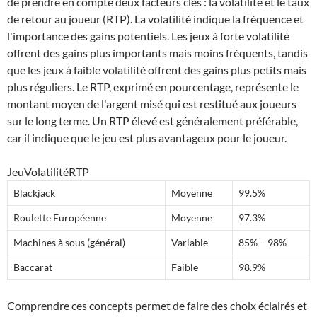
de prendre en compte deux facteurs clés : la volatilité et le taux
de retour au joueur (RTP). La volatilité indique la fréquence et
l'importance des gains potentiels. Les jeux à forte volatilité
offrent des gains plus importants mais moins fréquents, tandis
que les jeux à faible volatilité offrent des gains plus petits mais
plus réguliers. Le RTP, exprimé en pourcentage, représente le
montant moyen de l'argent misé qui est restitué aux joueurs
sur le long terme. Un RTP élevé est généralement préférable,
car il indique que le jeu est plus avantageux pour le joueur.
JeuVolatilitéRTP
Blackjack
Moyenne
99.5%
Roulette Européenne
Moyenne
97.3%
Machines à sous (général)
Variable
85% – 98%
Baccarat
Faible
98.9%
Comprendre ces concepts permet de faire des choix éclairés et