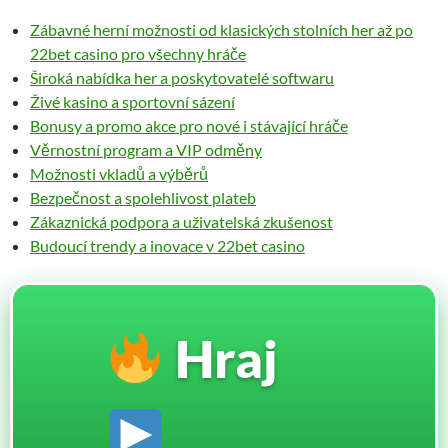
Zábavné herní možnosti od klasických stolních her až po
22bet casino pro všechny hráče
Široká nabídka her a poskytovatelé softwaru
Živé kasino a sportovní sázení
Bonusy a promo akce pro nové i stávající hráče
Věrnostní program a VIP odměny
Možnosti vkladů a výběrů
Bezpečnost a spolehlivost plateb
Zákaznická podpora a uživatelská zkušenost
Budoucí trendy a inovace v 22bet casino
Hraj