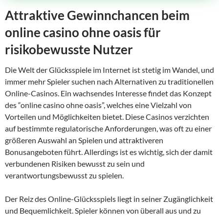
Attraktive Gewinnchancen beim
online casino ohne oasis für
risikobewusste Nutzer
Die Welt der Glücksspiele im Internet ist stetig im Wandel, und
immer mehr Spieler suchen nach Alternativen zu traditionellen
Online-Casinos. Ein wachsendes Interesse findet das Konzept
des “online casino ohne oasis”, welches eine Vielzahl von
Vorteilen und Möglichkeiten bietet. Diese Casinos verzichten
auf bestimmte regulatorische Anforderungen, was oft zu einer
größeren Auswahl an Spielen und attraktiveren
Bonusangeboten führt. Allerdings ist es wichtig, sich der damit
verbundenen Risiken bewusst zu sein und
verantwortungsbewusst zu spielen.
Der Reiz des Online-Glücksspiels liegt in seiner Zugänglichkeit
und Bequemlichkeit. Spieler können von überall aus und zu