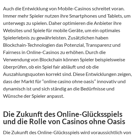
Auch die Entwicklung von Mobile-Casinos schreitet voran.
Immer mehr Spieler nutzen ihre Smartphones und Tablets, um
unterwegs zu spielen. Daher optimieren die Anbieter ihre
Websites und Spiele für mobile Geräte, um ein optimales
Spielerlebnis zu gewährleisten. Zusätzlichen haben
Blockchain-Technologien das Potenzial, Transparenz und
Fairness in Online-Casinos zu erhöhen. Durch die
Verwendung von Blockchain können Spieler beispielsweise
überprüfen, ob ein Spiel fair abläuft und ob die
Auszahlungsquoten korrekt sind. Diese Entwicklungen zeigen,
dass der Markt für “online casino ohne oasis” innovativ und
dynamisch ist und sich ständig an die Bedürfnisse und
Wünsche der Spieler anpasst.
Die Zukunft des Online-Glücksspiels
und die Rolle von Casinos ohne Oasis
Die Zukunft des Online-Glücksspiels wird voraussichtlich von