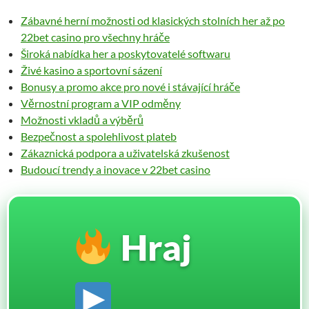
Zábavné herní možnosti od klasických stolních her až po
22bet casino pro všechny hráče
Široká nabídka her a poskytovatelé softwaru
Živé kasino a sportovní sázení
Bonusy a promo akce pro nové i stávající hráče
Věrnostní program a VIP odměny
Možnosti vkladů a výběrů
Bezpečnost a spolehlivost plateb
Zákaznická podpora a uživatelská zkušenost
Budoucí trendy a inovace v 22bet casino
Hraj