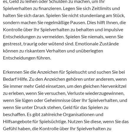
es, Geld zu leihen oder Schulden zu machen, um Ihr
Spielverhalten zu finanzieren. Legen Sie sich Zeitlimits und
halten Sie sich daran. Spielen Sie nicht stundenlang am Stück,
sondern machen Sie regelmäßige Pausen. Dies hilft Ihnen, die
Kontrolle über Ihr Spielverhalten zu behalten und impulsive
Entscheidungen zu vermeiden. Spielen Sie niemals, wenn Sie
gestresst, traurig oder wütend sind. Emotionale Zustände
können zu riskantem Verhalten und unüberlegten
Entscheidungen führen.
Erkennen Sie die Anzeichen für Spielsucht und suchen Sie bei
Bedarf Hilfe. Zu den Anzeichen gehören unter anderem, wenn
Sie immer mehr Geld einsetzen, um den gleichen Nervenkitzel
zu erleben, wenn Sie versuchen, Verluste wiederzugewinnen,
wenn Sie lügen oder Geheimnisse über Ihr Spielverhalten, und
wenn Sie unter Druck stehen, Geld für das Spielen zu
beschaffen. Es gibt zahlreiche Organisationen und
Hilfsangebote für Spielsüchtige. Nutzen Sie diese, wenn Sie das
Gefühl haben, die Kontrolle über Ihr Spielverhalten zu