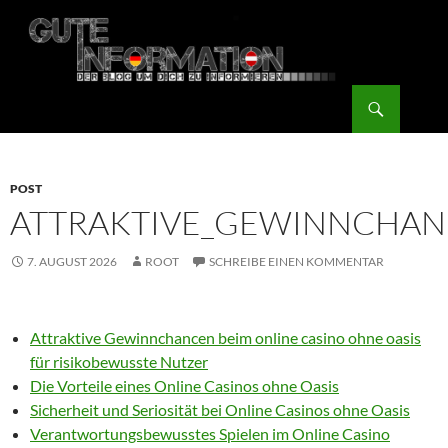
Suchen
Gute-Information.de
ZUM
INHALT
SPRINGEN
POST
ATTRAKTIVE_GEWINNCHANC
7. AUGUST 2026
ROOT
SCHREIBE EINEN KOMMENTAR
Attraktive Gewinnchancen beim online casino ohne oasis
für risikobewusste Nutzer
Die Vorteile eines Online Casinos ohne Oasis
Sicherheit und Seriosität bei Online Casinos ohne Oasis
Verantwortungsbewusstes Spielen im Online Casino