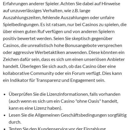
Erfahrungen anderer Spieler. Achten Sie dabei auf Hinweise
auf unzuverlässiges Verhalten, wie z.B. lange
Auszahlungszeiten, fehlende Auszahlungen oder unfaire
Spielbedingungen. Es ist ratsam, nur bei Casinos zu spielen, die
über einen guten Ruf verfügen und von anderen Spielern
positiv bewertet werden. Seien Sie skeptisch gegenüber
Casinos, die unrealistisch hohe Bonusangebote versprechen
oder aggressive Werbetaktiken anwenden. Diese könnten ein
Zeichen dafür sein, dass es sich um einen unseriösen Anbieter
handelt. Überlegen Sie sich auch, ob das Casino über eine
kollaborative Community oder ein Forum verfügt. Dies kann
ein Indikator für Transparenz und Engagement sein.
Überprüfen Sie die Lizenzinformationen, falls vorhanden
(auch wenn es sich um ein Casino "ohne Oasis" handelt,
kann es eine Lizenz haben).
Lesen Sie die Allgemeinen Geschäftsbedingungen sorgfältig
durch.
Testen Sie den Kundenservice vor der Einzahlung.