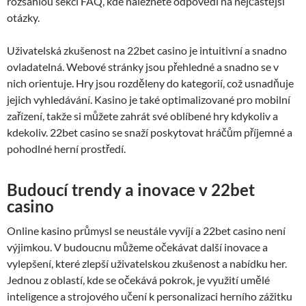
rozsáhlou sekci FAQ, kde naleznete odpovědi na nejčastější
otázky.
Uživatelská zkušenost na 22bet casino je intuitivní a snadno
ovladatelná. Webové stránky jsou přehledné a snadno se v
nich orientuje. Hry jsou rozděleny do kategorií, což usnadňuje
jejich vyhledávání. Kasino je také optimalizované pro mobilní
zařízení, takže si můžete zahrát své oblíbené hry kdykoliv a
kdekoliv. 22bet casino se snaží poskytovat hráčům příjemné a
pohodlné herní prostředí.
Budoucí trendy a inovace v 22bet
casino
Online kasino průmysl se neustále vyvíjí a 22bet casino není
výjimkou. V budoucnu můžeme očekávat další inovace a
vylepšení, které zlepší uživatelskou zkušenost a nabídku her.
Jednou z oblastí, kde se očekává pokrok, je využití umělé
inteligence a strojového učení k personalizaci herního zážitku