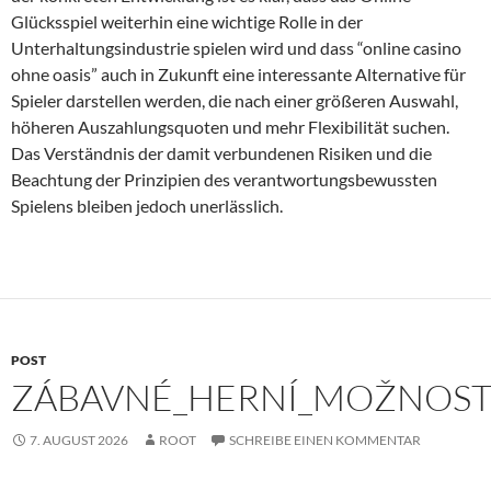
Glücksspiel weiterhin eine wichtige Rolle in der
Unterhaltungsindustrie spielen wird und dass “online casino
ohne oasis” auch in Zukunft eine interessante Alternative für
Spieler darstellen werden, die nach einer größeren Auswahl,
höheren Auszahlungsquoten und mehr Flexibilität suchen.
Das Verständnis der damit verbundenen Risiken und die
Beachtung der Prinzipien des verantwortungsbewussten
Spielens bleiben jedoch unerlässlich.
POST
ZÁBAVNÉ_HERNÍ_MOŽNOSTI
7. AUGUST 2026
ROOT
SCHREIBE EINEN KOMMENTAR