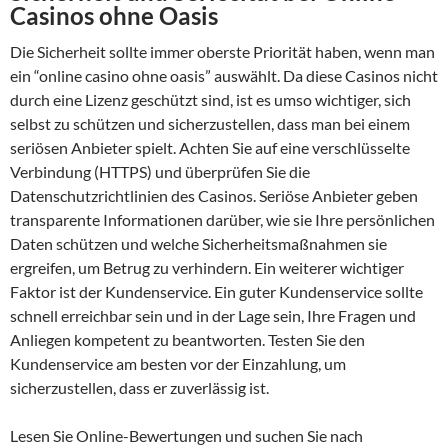
Casinos ohne Oasis
Die Sicherheit sollte immer oberste Priorität haben, wenn man
ein “online casino ohne oasis” auswählt. Da diese Casinos nicht
durch eine Lizenz geschützt sind, ist es umso wichtiger, sich
selbst zu schützen und sicherzustellen, dass man bei einem
seriösen Anbieter spielt. Achten Sie auf eine verschlüsselte
Verbindung (HTTPS) und überprüfen Sie die
Datenschutzrichtlinien des Casinos. Seriöse Anbieter geben
transparente Informationen darüber, wie sie Ihre persönlichen
Daten schützen und welche Sicherheitsmaßnahmen sie
ergreifen, um Betrug zu verhindern. Ein weiterer wichtiger
Faktor ist der Kundenservice. Ein guter Kundenservice sollte
schnell erreichbar sein und in der Lage sein, Ihre Fragen und
Anliegen kompetent zu beantworten. Testen Sie den
Kundenservice am besten vor der Einzahlung, um
sicherzustellen, dass er zuverlässig ist.
Lesen Sie Online-Bewertungen und suchen Sie nach