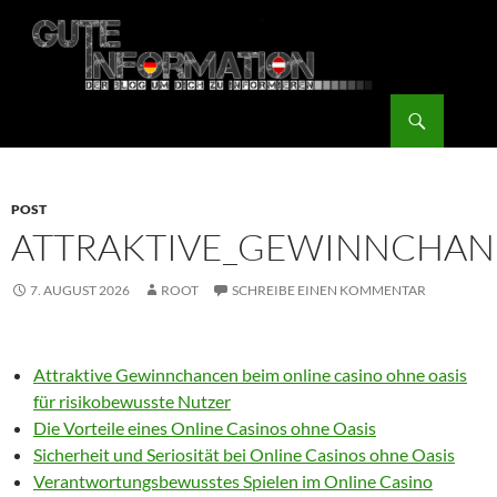
Suchen
Gute-Information.de
ZUM
INHALT
SPRINGEN
POST
ATTRAKTIVE_GEWINNCHANC
7. AUGUST 2026
ROOT
SCHREIBE EINEN KOMMENTAR
Attraktive Gewinnchancen beim online casino ohne oasis
für risikobewusste Nutzer
Die Vorteile eines Online Casinos ohne Oasis
Sicherheit und Seriosität bei Online Casinos ohne Oasis
Verantwortungsbewusstes Spielen im Online Casino