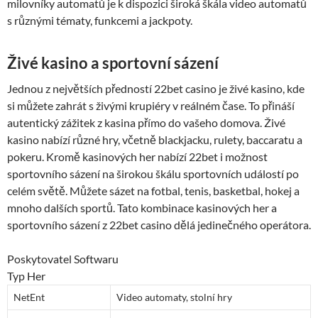
milovníky automatů je k dispozici široká škála video automatů
s různými tématy, funkcemi a jackpoty.
Živé kasino a sportovní sázení
Jednou z největších předností 22bet casino je živé kasino, kde
si můžete zahrát s živými krupiéry v reálném čase. To přináší
autentický zážitek z kasina přímo do vašeho domova. Živé
kasino nabízí různé hry, včetně blackjacku, rulety, baccaratu a
pokeru. Kromě kasinových her nabízí 22bet i možnost
sportovního sázení na širokou škálu sportovních událostí po
celém světě. Můžete sázet na fotbal, tenis, basketbal, hokej a
mnoho dalších sportů. Tato kombinace kasinových her a
sportovního sázení z 22bet casino dělá jedinečného operátora.
Poskytovatel Softwaru
Typ Her
NetEnt
Video automaty, stolní hry