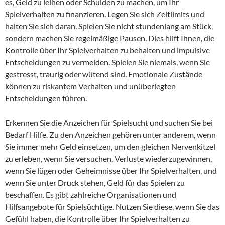
es, Geld zu leihen oder Schulden zu machen, um Ihr
Spielverhalten zu finanzieren. Legen Sie sich Zeitlimits und
halten Sie sich daran. Spielen Sie nicht stundenlang am Stück,
sondern machen Sie regelmäßige Pausen. Dies hilft Ihnen, die
Kontrolle über Ihr Spielverhalten zu behalten und impulsive
Entscheidungen zu vermeiden. Spielen Sie niemals, wenn Sie
gestresst, traurig oder wütend sind. Emotionale Zustände
können zu riskantem Verhalten und unüberlegten
Entscheidungen führen.
Erkennen Sie die Anzeichen für Spielsucht und suchen Sie bei
Bedarf Hilfe. Zu den Anzeichen gehören unter anderem, wenn
Sie immer mehr Geld einsetzen, um den gleichen Nervenkitzel
zu erleben, wenn Sie versuchen, Verluste wiederzugewinnen,
wenn Sie lügen oder Geheimnisse über Ihr Spielverhalten, und
wenn Sie unter Druck stehen, Geld für das Spielen zu
beschaffen. Es gibt zahlreiche Organisationen und
Hilfsangebote für Spielsüchtige. Nutzen Sie diese, wenn Sie das
Gefühl haben, die Kontrolle über Ihr Spielverhalten zu