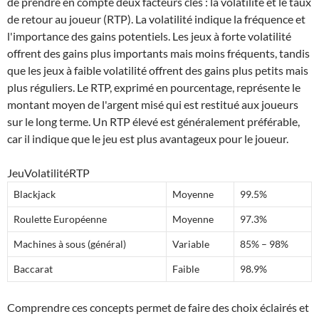
de prendre en compte deux facteurs clés : la volatilité et le taux
de retour au joueur (RTP). La volatilité indique la fréquence et
l'importance des gains potentiels. Les jeux à forte volatilité
offrent des gains plus importants mais moins fréquents, tandis
que les jeux à faible volatilité offrent des gains plus petits mais
plus réguliers. Le RTP, exprimé en pourcentage, représente le
montant moyen de l'argent misé qui est restitué aux joueurs
sur le long terme. Un RTP élevé est généralement préférable,
car il indique que le jeu est plus avantageux pour le joueur.
JeuVolatilitéRTP
Blackjack
Moyenne
99.5%
Roulette Européenne
Moyenne
97.3%
Machines à sous (général)
Variable
85% – 98%
Baccarat
Faible
98.9%
Comprendre ces concepts permet de faire des choix éclairés et