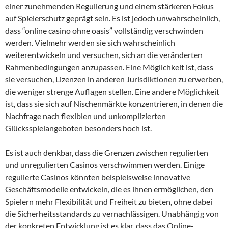
einer zunehmenden Regulierung und einem stärkeren Fokus
auf Spielerschutz geprägt sein. Es ist jedoch unwahrscheinlich,
dass “online casino ohne oasis” vollständig verschwinden
werden. Vielmehr werden sie sich wahrscheinlich
weiterentwickeln und versuchen, sich an die veränderten
Rahmenbedingungen anzupassen. Eine Möglichkeit ist, dass
sie versuchen, Lizenzen in anderen Jurisdiktionen zu erwerben,
die weniger strenge Auflagen stellen. Eine andere Möglichkeit
ist, dass sie sich auf Nischenmärkte konzentrieren, in denen die
Nachfrage nach flexiblen und unkomplizierten
Glücksspielangeboten besonders hoch ist.
Es ist auch denkbar, dass die Grenzen zwischen regulierten
und unregulierten Casinos verschwimmen werden. Einige
regulierte Casinos könnten beispielsweise innovative
Geschäftsmodelle entwickeln, die es ihnen ermöglichen, den
Spielern mehr Flexibilität und Freiheit zu bieten, ohne dabei
die Sicherheitsstandards zu vernachlässigen. Unabhängig von
der konkreten Entwicklung ist es klar, dass das Online-