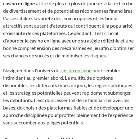
casino en ligne
attire de plus en plus de joueurs à la recherche
de divertissement et de potentielles récompenses financières.
L'accessibilité, la variété des jeux proposés et les bonus
attractifs sont autant d'atouts qui contribuent à la popularité
croissante de ces plateformes. Cependant, il est crucial
d'aborder le casino en ligne avec une stratégie réfléchie et une
bonne compréhension des mécanismes en jeu afin d'optimiser
ses chances de succès et de minimiser les risques.
Naviguer dans l'univers du
casino en ligne
peut sembler
intimidant au premier abord. La multitude d'options
disponibles, les différents types de jeux, les règles spécifiques
et les stratégies potentielles peuvent rapidement submerger
les débutants. Il est donc essentiel de se familiariser avec les
bases, de choisir des plateformes fiables et de développer une
approche disciplinée pour profiter pleinement de l'expérience
sans succomber aux pièges potentiels.