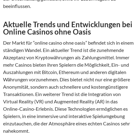
beeinflussen.
Aktuelle Trends und Entwicklungen bei
Online Casinos ohne Oasis
Der Markt für “online casino ohne oasis” befindet sich in einem
ständigen Wandel. Ein aktueller Trend ist die zunehmende
Akzeptanz von Kryptowährungen als Zahlungsmittel. Immer
mehr Casinos bieten ihren Spielern die Möglichkeit, Ein- und
Auszahlungen mit Bitcoin, Ethereum und anderen digitalen
Währungen vorzunehmen. Dies bietet nicht nur eine größere
Anonymität, sondern auch schnellere und kostengünstigere
Transaktionen. Ein weiterer Trend ist die Integration von
Virtual Reality (VR) und Augmented Reality (AR) in das
Online-Casino-Erlebnis. Diese Technologien ermöglichen es
Spielern, in eine immersive und interaktive Spielumgebung
einzutauchen, die der Atmosphäre eines echten Casinos sehr
nahekommt.