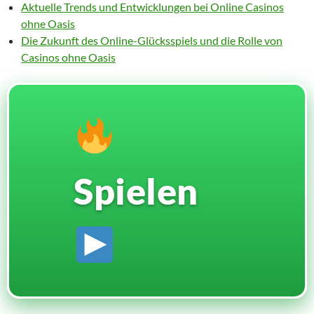
Aktuelle Trends und Entwicklungen bei Online Casinos
ohne Oasis
Die Zukunft des Online-Glücksspiels und die Rolle von
Casinos ohne Oasis
Spielen