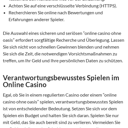
Achten Sie auf eine verschlüsselte Verbindung (HTTPS).
Recherchieren Sie online nach Bewertungen und
Erfahrungen anderer Spieler.
Die Auswahl eines sicheren und seriösen “online casino ohne
oasis” erfordert sorgfältige Recherche und Überlegung. Lassen
Sie sich nicht von schnellen Gewinnen blenden und nehmen
Sie sich die Zeit, die notwendigen Vorsichtsmaßnahmen zu
treffen, um Ihr Geld und Ihre persönlichen Daten zu schützen.
Verantwortungsbewusstes Spielen im
Online Casino
Egal, ob Sie in einem regulierten Casino oder einem “online
casino ohne oasis” spielen, verantwortungsbewusstes Spielen
ist von entscheidender Bedeutung. Setzen Sie sich vor dem
Spielen ein Budget und halten Sie sich daran. Spielen Sie nur
mit Geld, das Sie auch bereit sind zu verlieren. Vermeiden Sie