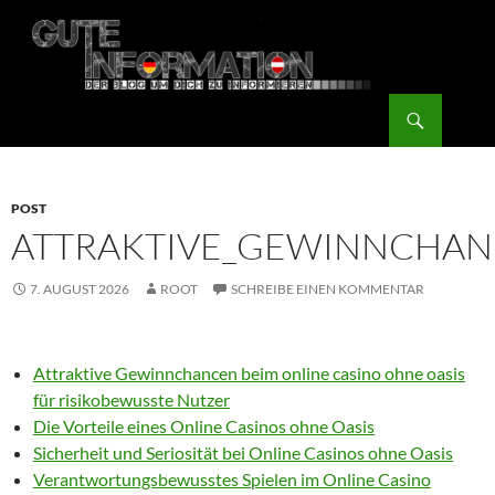
Suchen
Gute-Information.de
ZUM
INHALT
SPRINGEN
POST
ATTRAKTIVE_GEWINNCHANC
7. AUGUST 2026
ROOT
SCHREIBE EINEN KOMMENTAR
Attraktive Gewinnchancen beim online casino ohne oasis
für risikobewusste Nutzer
Die Vorteile eines Online Casinos ohne Oasis
Sicherheit und Seriosität bei Online Casinos ohne Oasis
Verantwortungsbewusstes Spielen im Online Casino