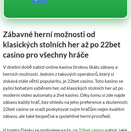
Zábavné herní možnosti od
klasických stolních her až po 22bet
casino pro všechny hráče
V dnešní době nabízí online kasina širokou škálu zábavy a
herních možností. Jedním z takových operátorů, který si
získává stále větší popularitu, je 22bet casino. Toto kasino se
pyšní bohatým výběrem her, od klasických stolních her až po
moderní video automaty a živé kasino. Díky tomu si zde najde
zábavu každý hráč, bez ohledu na jeho preference a zkušenosti.
22bet casino se snaží poskytovat svým hráčům nejen kvalitní
zábavu, ale také bezpečné a spolehlivé herní prostředí.
V tomto článku se podíváme na to, co
22bet casino
nabízí, jaké