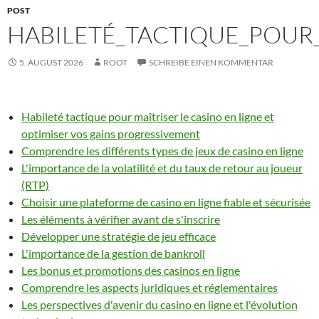
POST
HABILETÉ_TACTIQUE_POUR_
5. AUGUST 2026
ROOT
SCHREIBE EINEN KOMMENTAR
Habileté tactique pour maîtriser le casino en ligne et
optimiser vos gains progressivement
Comprendre les différents types de jeux de casino en ligne
L'importance de la volatilité et du taux de retour au joueur
(RTP)
Choisir une plateforme de casino en ligne fiable et sécurisée
Les éléments à vérifier avant de s'inscrire
Développer une stratégie de jeu efficace
L'importance de la gestion de bankroll
Les bonus et promotions des casinos en ligne
Comprendre les aspects juridiques et réglementaires
Les perspectives d'avenir du casino en ligne et l'évolution