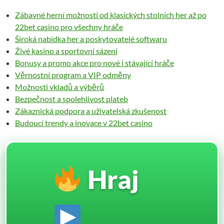
Zábavné herní možnosti od klasických stolních her až po
22bet casino pro všechny hráče
Široká nabídka her a poskytovatelé softwaru
Živé kasino a sportovní sázení
Bonusy a promo akce pro nové i stávající hráče
Věrnostní program a VIP odměny
Možnosti vkladů a výběrů
Bezpečnost a spolehlivost plateb
Zákaznická podpora a uživatelská zkušenost
Budoucí trendy a inovace v 22bet casino
Hraj