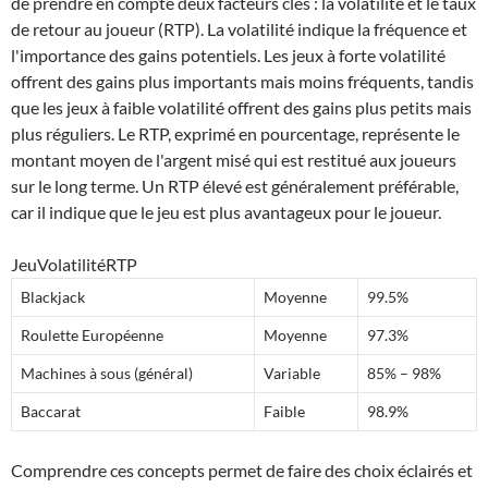
de prendre en compte deux facteurs clés : la volatilité et le taux
de retour au joueur (RTP). La volatilité indique la fréquence et
l'importance des gains potentiels. Les jeux à forte volatilité
offrent des gains plus importants mais moins fréquents, tandis
que les jeux à faible volatilité offrent des gains plus petits mais
plus réguliers. Le RTP, exprimé en pourcentage, représente le
montant moyen de l'argent misé qui est restitué aux joueurs
sur le long terme. Un RTP élevé est généralement préférable,
car il indique que le jeu est plus avantageux pour le joueur.
JeuVolatilitéRTP
Blackjack
Moyenne
99.5%
Roulette Européenne
Moyenne
97.3%
Machines à sous (général)
Variable
85% – 98%
Baccarat
Faible
98.9%
Comprendre ces concepts permet de faire des choix éclairés et