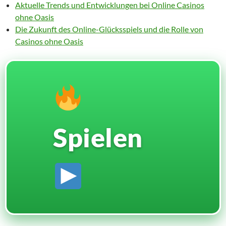
Aktuelle Trends und Entwicklungen bei Online Casinos
ohne Oasis
Die Zukunft des Online-Glücksspiels und die Rolle von
Casinos ohne Oasis
Spielen