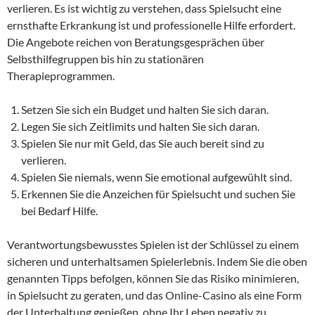
verlieren. Es ist wichtig zu verstehen, dass Spielsucht eine
ernsthafte Erkrankung ist und professionelle Hilfe erfordert.
Die Angebote reichen von Beratungsgesprächen über
Selbsthilfegruppen bis hin zu stationären
Therapieprogrammen.
Setzen Sie sich ein Budget und halten Sie sich daran.
Legen Sie sich Zeitlimits und halten Sie sich daran.
Spielen Sie nur mit Geld, das Sie auch bereit sind zu
verlieren.
Spielen Sie niemals, wenn Sie emotional aufgewühlt sind.
Erkennen Sie die Anzeichen für Spielsucht und suchen Sie
bei Bedarf Hilfe.
Verantwortungsbewusstes Spielen ist der Schlüssel zu einem
sicheren und unterhaltsamen Spielerlebnis. Indem Sie die oben
genannten Tipps befolgen, können Sie das Risiko minimieren,
in Spielsucht zu geraten, und das Online-Casino als eine Form
der Unterhaltung genießen, ohne Ihr Leben negativ zu