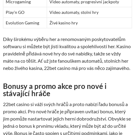
Microgaming
Video automaty, progresivní jackpoty
Play'n GO
Video automaty, stolní hry
Evolution Gaming
Živé kasino hry
Díky širokému výběru her a renomovaným poskytovatelům
softwaru si můžete být jisti kvalitou a spolehlivostí her. Kasino
pravidelně přidává nové hry do své nabídky, takže se vždy
máte na co těšit. Ať už jste fanouškem automatů, stolních her
nebo živého kasina, 22bet casino má pro vás něco zajímavého.
Bonusy a promo akce pro nové i
stávající hráče
22bet casino si váží svých hráčů a proto nabízí řadu bonusů a
promo akcí. Pro nové hráče je připraven uvítací bonus, který
jim pomůže nastartovat jejich herní dobrodružství. Obvykle se
jedná o bonus k prvnímu vkladu, který může být až do určité
výše. Bonus je často spojen s určitými podmínkami, jako je