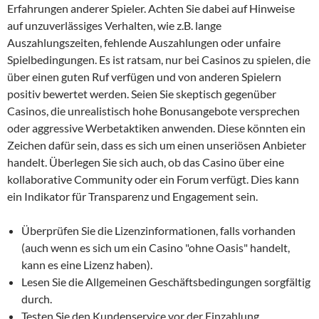
Erfahrungen anderer Spieler. Achten Sie dabei auf Hinweise
auf unzuverlässiges Verhalten, wie z.B. lange
Auszahlungszeiten, fehlende Auszahlungen oder unfaire
Spielbedingungen. Es ist ratsam, nur bei Casinos zu spielen, die
über einen guten Ruf verfügen und von anderen Spielern
positiv bewertet werden. Seien Sie skeptisch gegenüber
Casinos, die unrealistisch hohe Bonusangebote versprechen
oder aggressive Werbetaktiken anwenden. Diese könnten ein
Zeichen dafür sein, dass es sich um einen unseriösen Anbieter
handelt. Überlegen Sie sich auch, ob das Casino über eine
kollaborative Community oder ein Forum verfügt. Dies kann
ein Indikator für Transparenz und Engagement sein.
Überprüfen Sie die Lizenzinformationen, falls vorhanden
(auch wenn es sich um ein Casino "ohne Oasis" handelt,
kann es eine Lizenz haben).
Lesen Sie die Allgemeinen Geschäftsbedingungen sorgfältig
durch.
Testen Sie den Kundenservice vor der Einzahlung.