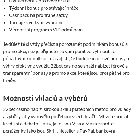
Uvítací bonus pro nové hráče
Týdenní bonus pro stávající hráče
Cashback na prohrané sázky
Turnaje s velkými výhrami
Věrnostní program s VIP odměnami
Je důležité si vždy přečíst a porozumět podmínkám bonusů a
promo akcí, než je přijmete. To vám pomůže vyhnout se
případným komplikacím a zajistí, že budete moci své bonusy a
výhry efektivně využít. 22bet casino se snaží nabízet férové a
transparentní bonusy a promo akce, které jsou prospěšné pro
hráče.
Možnosti vkladů a výběrů
22bet casino nabízí širokou škálu platebních metod pro vklady
a výběry, aby vyhovělo potřebám všech hráčů. Můžete použít
kreditní a debetní karty, jako jsou Visa a Mastercard, e-
peněženky, jako jsou Skrill, Neteller a PayPal, bankovní