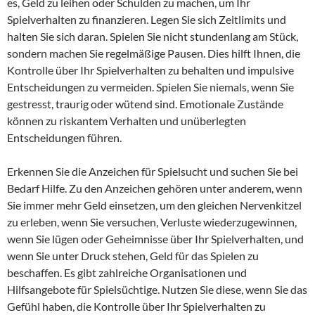
es, Geld zu leihen oder Schulden zu machen, um Ihr
Spielverhalten zu finanzieren. Legen Sie sich Zeitlimits und
halten Sie sich daran. Spielen Sie nicht stundenlang am Stück,
sondern machen Sie regelmäßige Pausen. Dies hilft Ihnen, die
Kontrolle über Ihr Spielverhalten zu behalten und impulsive
Entscheidungen zu vermeiden. Spielen Sie niemals, wenn Sie
gestresst, traurig oder wütend sind. Emotionale Zustände
können zu riskantem Verhalten und unüberlegten
Entscheidungen führen.
Erkennen Sie die Anzeichen für Spielsucht und suchen Sie bei
Bedarf Hilfe. Zu den Anzeichen gehören unter anderem, wenn
Sie immer mehr Geld einsetzen, um den gleichen Nervenkitzel
zu erleben, wenn Sie versuchen, Verluste wiederzugewinnen,
wenn Sie lügen oder Geheimnisse über Ihr Spielverhalten, und
wenn Sie unter Druck stehen, Geld für das Spielen zu
beschaffen. Es gibt zahlreiche Organisationen und
Hilfsangebote für Spielsüchtige. Nutzen Sie diese, wenn Sie das
Gefühl haben, die Kontrolle über Ihr Spielverhalten zu