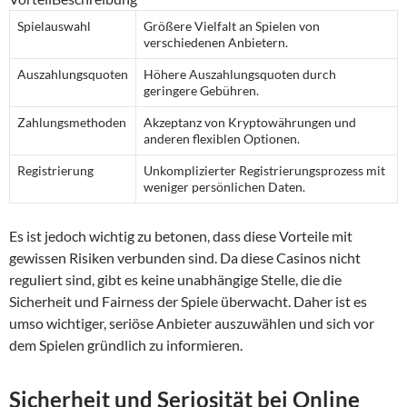
Spielauswahl
Größere Vielfalt an Spielen von
verschiedenen Anbietern.
Auszahlungsquoten
Höhere Auszahlungsquoten durch
geringere Gebühren.
Zahlungsmethoden
Akzeptanz von Kryptowährungen und
anderen flexiblen Optionen.
Registrierung
Unkomplizierter Registrierungsprozess mit
weniger persönlichen Daten.
Es ist jedoch wichtig zu betonen, dass diese Vorteile mit
gewissen Risiken verbunden sind. Da diese Casinos nicht
reguliert sind, gibt es keine unabhängige Stelle, die die
Sicherheit und Fairness der Spiele überwacht. Daher ist es
umso wichtiger, seriöse Anbieter auszuwählen und sich vor
dem Spielen gründlich zu informieren.
Sicherheit und Seriosität bei Online