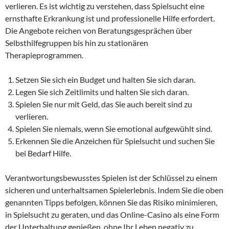
verlieren. Es ist wichtig zu verstehen, dass Spielsucht eine
ernsthafte Erkrankung ist und professionelle Hilfe erfordert.
Die Angebote reichen von Beratungsgesprächen über
Selbsthilfegruppen bis hin zu stationären
Therapieprogrammen.
Setzen Sie sich ein Budget und halten Sie sich daran.
Legen Sie sich Zeitlimits und halten Sie sich daran.
Spielen Sie nur mit Geld, das Sie auch bereit sind zu
verlieren.
Spielen Sie niemals, wenn Sie emotional aufgewühlt sind.
Erkennen Sie die Anzeichen für Spielsucht und suchen Sie
bei Bedarf Hilfe.
Verantwortungsbewusstes Spielen ist der Schlüssel zu einem
sicheren und unterhaltsamen Spielerlebnis. Indem Sie die oben
genannten Tipps befolgen, können Sie das Risiko minimieren,
in Spielsucht zu geraten, und das Online-Casino als eine Form
der Unterhaltung genießen, ohne Ihr Leben negativ zu