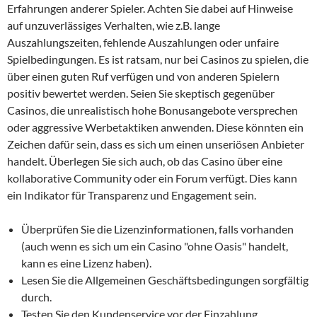
Erfahrungen anderer Spieler. Achten Sie dabei auf Hinweise
auf unzuverlässiges Verhalten, wie z.B. lange
Auszahlungszeiten, fehlende Auszahlungen oder unfaire
Spielbedingungen. Es ist ratsam, nur bei Casinos zu spielen, die
über einen guten Ruf verfügen und von anderen Spielern
positiv bewertet werden. Seien Sie skeptisch gegenüber
Casinos, die unrealistisch hohe Bonusangebote versprechen
oder aggressive Werbetaktiken anwenden. Diese könnten ein
Zeichen dafür sein, dass es sich um einen unseriösen Anbieter
handelt. Überlegen Sie sich auch, ob das Casino über eine
kollaborative Community oder ein Forum verfügt. Dies kann
ein Indikator für Transparenz und Engagement sein.
Überprüfen Sie die Lizenzinformationen, falls vorhanden
(auch wenn es sich um ein Casino "ohne Oasis" handelt,
kann es eine Lizenz haben).
Lesen Sie die Allgemeinen Geschäftsbedingungen sorgfältig
durch.
Testen Sie den Kundenservice vor der Einzahlung.