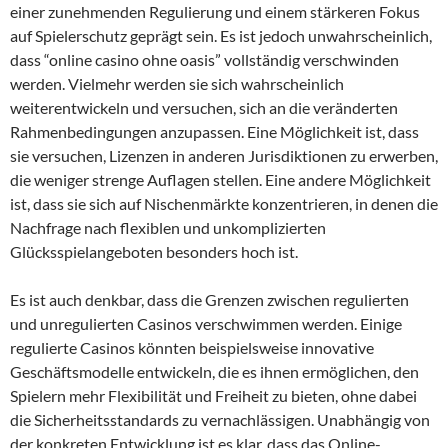
einer zunehmenden Regulierung und einem stärkeren Fokus
auf Spielerschutz geprägt sein. Es ist jedoch unwahrscheinlich,
dass “online casino ohne oasis” vollständig verschwinden
werden. Vielmehr werden sie sich wahrscheinlich
weiterentwickeln und versuchen, sich an die veränderten
Rahmenbedingungen anzupassen. Eine Möglichkeit ist, dass
sie versuchen, Lizenzen in anderen Jurisdiktionen zu erwerben,
die weniger strenge Auflagen stellen. Eine andere Möglichkeit
ist, dass sie sich auf Nischenmärkte konzentrieren, in denen die
Nachfrage nach flexiblen und unkomplizierten
Glücksspielangeboten besonders hoch ist.
Es ist auch denkbar, dass die Grenzen zwischen regulierten
und unregulierten Casinos verschwimmen werden. Einige
regulierte Casinos könnten beispielsweise innovative
Geschäftsmodelle entwickeln, die es ihnen ermöglichen, den
Spielern mehr Flexibilität und Freiheit zu bieten, ohne dabei
die Sicherheitsstandards zu vernachlässigen. Unabhängig von
der konkreten Entwicklung ist es klar, dass das Online-