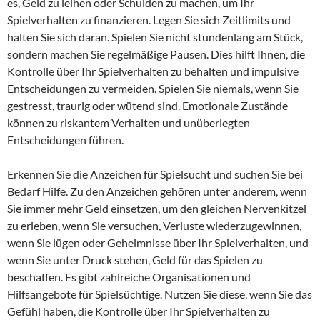
es, Geld zu leihen oder Schulden zu machen, um Ihr
Spielverhalten zu finanzieren. Legen Sie sich Zeitlimits und
halten Sie sich daran. Spielen Sie nicht stundenlang am Stück,
sondern machen Sie regelmäßige Pausen. Dies hilft Ihnen, die
Kontrolle über Ihr Spielverhalten zu behalten und impulsive
Entscheidungen zu vermeiden. Spielen Sie niemals, wenn Sie
gestresst, traurig oder wütend sind. Emotionale Zustände
können zu riskantem Verhalten und unüberlegten
Entscheidungen führen.
Erkennen Sie die Anzeichen für Spielsucht und suchen Sie bei
Bedarf Hilfe. Zu den Anzeichen gehören unter anderem, wenn
Sie immer mehr Geld einsetzen, um den gleichen Nervenkitzel
zu erleben, wenn Sie versuchen, Verluste wiederzugewinnen,
wenn Sie lügen oder Geheimnisse über Ihr Spielverhalten, und
wenn Sie unter Druck stehen, Geld für das Spielen zu
beschaffen. Es gibt zahlreiche Organisationen und
Hilfsangebote für Spielsüchtige. Nutzen Sie diese, wenn Sie das
Gefühl haben, die Kontrolle über Ihr Spielverhalten zu