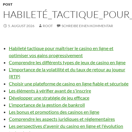
POST
HABILETÉ_TACTIQUE_POUR_
5. AUGUST 2026
ROOT
SCHREIBE EINEN KOMMENTAR
Habileté tactique pour maîtriser le casino en ligne et
optimiser vos gains progressivement
Comprendre les différents types de jeux de casino en ligne
L'importance de la volatilité et du taux de retour au joueur
(RTP)
Choisir une plateforme de casino en ligne fiable et sécurisée
Les éléments à vérifier avant de s'inscrire
Développer une stratégie de jeu efficace
L'importance de la gestion de bankroll
Les bonus et promotions des casinos en ligne
Comprendre les aspects juridiques et réglementaires
Les perspectives d'avenir du casino en ligne et l'évolution