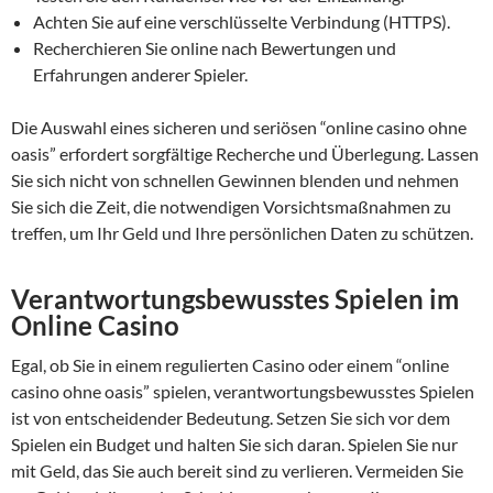
Achten Sie auf eine verschlüsselte Verbindung (HTTPS).
Recherchieren Sie online nach Bewertungen und
Erfahrungen anderer Spieler.
Die Auswahl eines sicheren und seriösen “online casino ohne
oasis” erfordert sorgfältige Recherche und Überlegung. Lassen
Sie sich nicht von schnellen Gewinnen blenden und nehmen
Sie sich die Zeit, die notwendigen Vorsichtsmaßnahmen zu
treffen, um Ihr Geld und Ihre persönlichen Daten zu schützen.
Verantwortungsbewusstes Spielen im
Online Casino
Egal, ob Sie in einem regulierten Casino oder einem “online
casino ohne oasis” spielen, verantwortungsbewusstes Spielen
ist von entscheidender Bedeutung. Setzen Sie sich vor dem
Spielen ein Budget und halten Sie sich daran. Spielen Sie nur
mit Geld, das Sie auch bereit sind zu verlieren. Vermeiden Sie