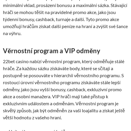
minimální vklad, prosázení bonusu a maximální sázka. Stávající
hráči se mohou těšit na pravidelné promo akce, jako jsou
týdenní bonusy, cashback, turnaje a další. Tyto promo akce
umožňují hráčům získat další peníze na hraní a zvýšit své šance
na výhru.
Věrnostní program a VIP odměny
22bet casino nabízí věrnostní program, který odměňuje stálé
hráče. Za každou sázku získáváte body, které se sčítají a
postupně se posouváte v hierarchii věrnostního programu. S
rostoucí úrovní věrnostního programu získáváte stále lepší
odměny, jako jsou vyšší bonusy, cashback, exkluzivní promo
akce a osobní manažera. VIP hráči mají také přístup k
exkluzivním událostem a odměnám. Věrnostní program je
skvělý způsob, jak být odměněn za vaši loajalitu a získat ještě
větší hodnotu z vašeho hraní.