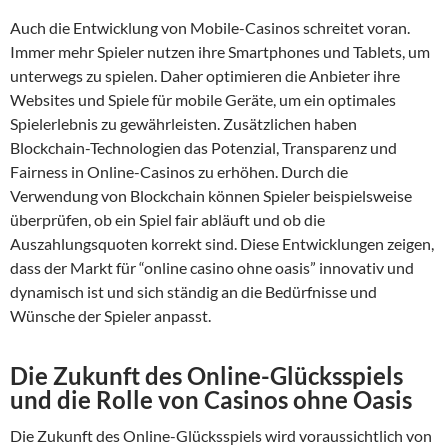
Auch die Entwicklung von Mobile-Casinos schreitet voran.
Immer mehr Spieler nutzen ihre Smartphones und Tablets, um
unterwegs zu spielen. Daher optimieren die Anbieter ihre
Websites und Spiele für mobile Geräte, um ein optimales
Spielerlebnis zu gewährleisten. Zusätzlichen haben
Blockchain-Technologien das Potenzial, Transparenz und
Fairness in Online-Casinos zu erhöhen. Durch die
Verwendung von Blockchain können Spieler beispielsweise
überprüfen, ob ein Spiel fair abläuft und ob die
Auszahlungsquoten korrekt sind. Diese Entwicklungen zeigen,
dass der Markt für “online casino ohne oasis” innovativ und
dynamisch ist und sich ständig an die Bedürfnisse und
Wünsche der Spieler anpasst.
Die Zukunft des Online-Glücksspiels
und die Rolle von Casinos ohne Oasis
Die Zukunft des Online-Glücksspiels wird voraussichtlich von