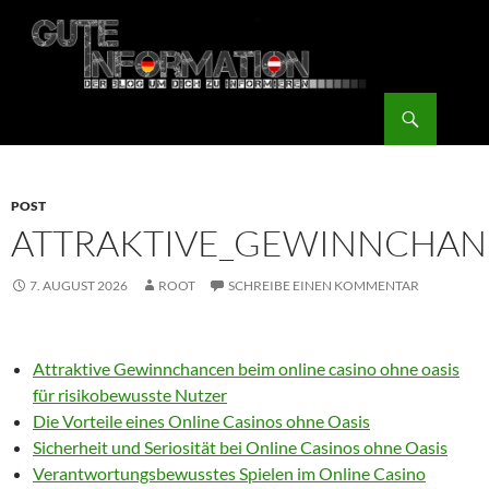
Suchen
Gute-Information.de
ZUM
INHALT
SPRINGEN
POST
ATTRAKTIVE_GEWINNCHANC
7. AUGUST 2026
ROOT
SCHREIBE EINEN KOMMENTAR
Attraktive Gewinnchancen beim online casino ohne oasis
für risikobewusste Nutzer
Die Vorteile eines Online Casinos ohne Oasis
Sicherheit und Seriosität bei Online Casinos ohne Oasis
Verantwortungsbewusstes Spielen im Online Casino