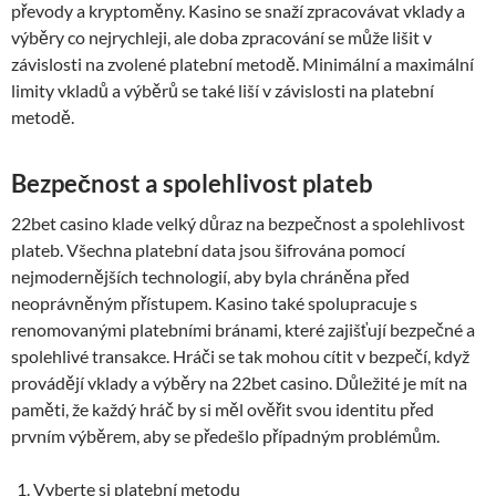
převody a kryptoměny. Kasino se snaží zpracovávat vklady a
výběry co nejrychleji, ale doba zpracování se může lišit v
závislosti na zvolené platební metodě. Minimální a maximální
limity vkladů a výběrů se také liší v závislosti na platební
metodě.
Bezpečnost a spolehlivost plateb
22bet casino klade velký důraz na bezpečnost a spolehlivost
plateb. Všechna platební data jsou šifrována pomocí
nejmodernějších technologií, aby byla chráněna před
neoprávněným přístupem. Kasino také spolupracuje s
renomovanými platebními bránami, které zajišťují bezpečné a
spolehlivé transakce. Hráči se tak mohou cítit v bezpečí, když
provádějí vklady a výběry na 22bet casino. Důležité je mít na
paměti, že každý hráč by si měl ověřit svou identitu před
prvním výběrem, aby se předešlo případným problémům.
Vyberte si platební metodu